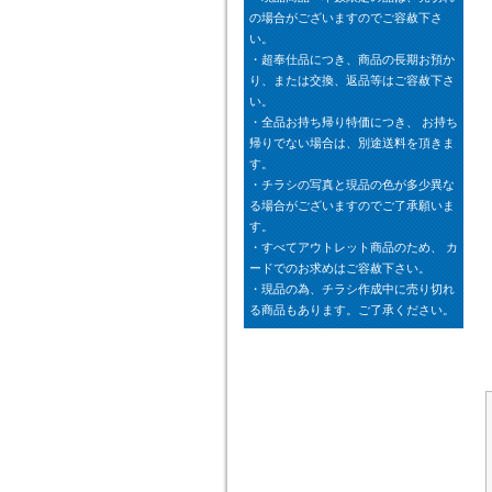
の場合がございますのでご容赦下さ
い。
・超奉仕品につき、商品の長期お預か
り、または交換、返品等はご容赦下さ
い。
・全品お持ち帰り特価につき、 お持ち
帰りでない場合は、別途送料を頂きま
す。
・チラシの写真と現品の色が多少異な
る場合がございますのでご了承願いま
す。
・すべてアウトレット商品のため、 カ
ードでのお求めはご容赦下さい。
・現品の為、チラシ作成中に売り切れ
る商品もあります。ご了承ください。