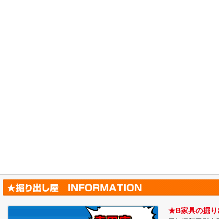
★B家具の掘り