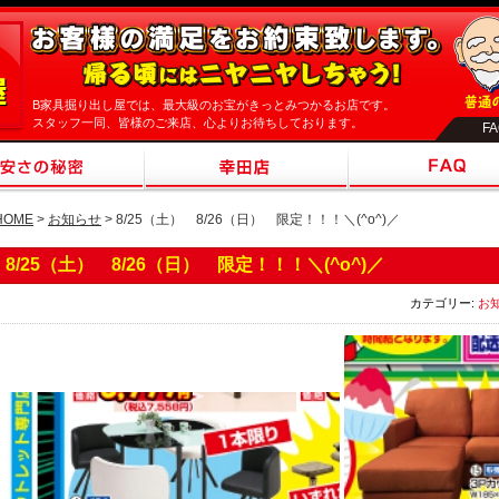
B家具掘り出し屋では、最大級のお宝がきっとみつかるお店です。
スタッフ一同、皆様のご来店、心よりお待ちしております。
F
HOME
>
お知らせ
> 8/25（土） 8/26（日） 限定！！！＼(^o^)／
8/25（土） 8/26（日） 限定！！！＼(^o^)／
カテゴリー:
お