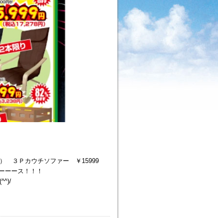
抜） ３Ｐカウチソファー ￥15999
ーーース！！！
^)/