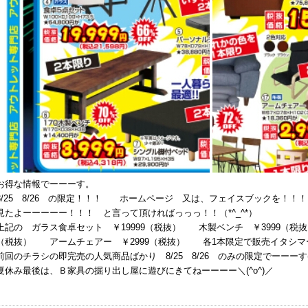
お得な情報でーーーす。
8/25 8/26 の限定！！！ ホームページ 又は、フェイスブックを！！！
見たよーーーーー！！！ と言って頂ければっっっ！！（*^_^*）
上記の ガラス食卓セット ￥19999（税抜） 木製ベンチ ￥3999（税
（税抜） アームチェアー ￥2999（税抜） 各1本限定で販売イタシマ
前回のチラシの即完売の人気商品ばかり 8/25 8/26 のみの限定でーーーす(^
夏休み最後は、Ｂ家具の掘り出し屋に遊びにきてねーーーー＼(^o^)／