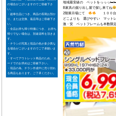
地域最安値の ベットをっっっ🛏🛏
の場合がございますのでご容赦下さ
B家具の掘り出し屋で探し来てね
い。
2階展示場にて
１００台以
・超奉仕品につき、商品の長期お預か
どこよりも 選びやすい マット
り、または交換、返品等はご容赦下さ
激・安 ベットフレームも本数限
い。
・全品お持ち帰り特価につき、 お持ち
帰りでない場合は、別途送料を頂きま
す。
・チラシの写真と現品の色が多少異な
る場合がございますのでご了承願いま
す。
・すべてアウトレット商品のため、 カ
ードでのお求めはご容赦下さい。
・現品の為、チラシ作成中に売り切れ
る商品もあります。ご了承ください。