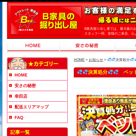
B家具掘り出し屋では、最大級の
スタッフ一同、皆様のご来店、心
HOME
>
お知らせ
>
決算処分
決算処分
ベット
HOME
安さの秘密
幸田店
配送エリアマップ
FAQ
記事一覧