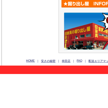
HOME
FAQ
｜
安さの秘密
｜
幸田店
｜
｜
配送エリアマ