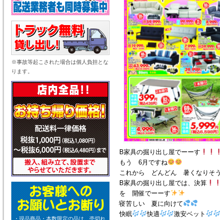
※事故等起こされた場合は個人負担とな
ります。
B家具の掘り出し屋でーーす
もう 6月ですね
これから どんどん 暑くなりそ
B家具の掘り出し屋では、決算
を 開催でーーす
寝苦しい 夏に向けて
快眠
快適
激安ベット
・現品商品・本数限定の品は、売切れ