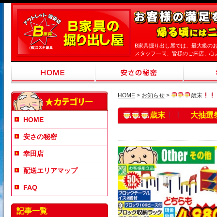
B家具掘り出し屋では、最大級の
スタッフ一同、皆様のご来店、心
HOME
>
お知らせ
>
歳末
歳末
大抽選
HOME
安さの秘密
幸田店
配送エリアマップ
FAQ
記事一覧