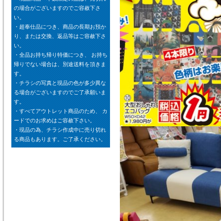
の場合がございますのでご容赦下さ
い。
・超奉仕品につき、商品の長期お預か
り、または交換、返品等はご容赦下さ
い。
・全品お持ち帰り特価につき、 お持ち
帰りでない場合は、別途送料を頂きま
す。
・チラシの写真と現品の色が多少異な
る場合がございますのでご了承願いま
す。
・すべてアウトレット商品のため、 カ
ードでのお求めはご容赦下さい。
・現品の為、チラシ作成中に売り切れ
る商品もあります。ご了承ください。