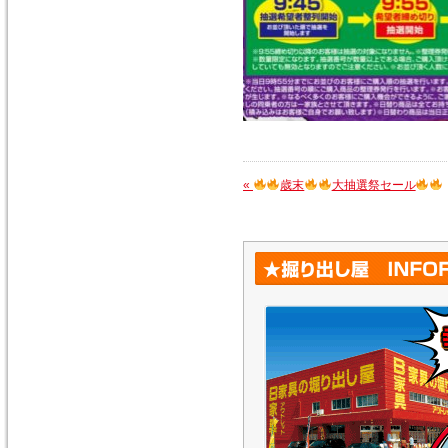
«
歳末
大抽選祭セール