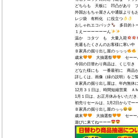
どちらも 天板に 凹凸があり 
外国おもちゃ屋さんや通販よりも
レジ袋 有料化 に役立つ
おしゃれエコバック
多目的トー
１えーーーーーーん
温か コタツ も 大量入荷
先週もたくさんのお客様に寒い中
Ｂ家具の掘り出し屋のっっっ
歳末
大抽選祭
セーー
今回の日替わり商品は、くじ引き
どなた様にも 一番最初に 商品
詳しくは、画像（緑の説明）をご
Ｂ家具の掘り出し屋は、年内無休
12月３１日は、時間短縮営業 Ａ
1月１日は、お正月休みをいただき
初売りセールは、1月2日からでー
Ｂ家具の掘り出し屋のっっ
歳末
大抽選祭
セーー
遊びに来てねーーー