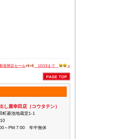
 新装開店セール
10/19まで
»
出し屋幸田店（コウタテン）
町菱池地蔵堂1-1
010
00～PM:7:00 年中無休