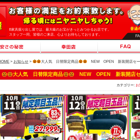
B家具掘り出し屋では、最大級のお宝がきっとみつかるお店です。
スタッフ一同、皆様のご来店、心よりお待ちしております。
F
HOME
>
お知らせ
>
大人気 日替限定商品
NEW OPEN 新装開店セ
大人気 日替限定商品
NEW OPEN 新装開店
カテゴリー:
お