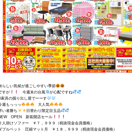
秋らしい気候が過ごしやすい季節
ですが
今週末の台風
が心配ですね
B家具の掘り出し屋でーーす
今週もっっっ
大人気
早い者勝ち
日替わり限定目玉品
NEW OPEN 新装開店セール
２人掛けソファー ￥７，９９９（税抜現金会員価格）
ダブルベット 圧縮マット月 ￥１８，９９９（税抜現金会員価格）