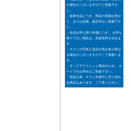
の場合がございますのでご容赦下さ
い。
・超奉仕品につき、商品の長期お預か
り、または交換、返品等はご容赦下さ
い。
・全品お持ち帰り特価につき、 お持ち
帰りでない場合は、別途送料を頂きま
す。
・チラシの写真と現品の色が多少異な
る場合がございますのでご了承願いま
す。
・すべてアウトレット商品のため、 カ
ードでのお求めはご容赦下さい。
・現品の為、チラシ作成中に売り切れ
る商品もあります。ご了承ください。