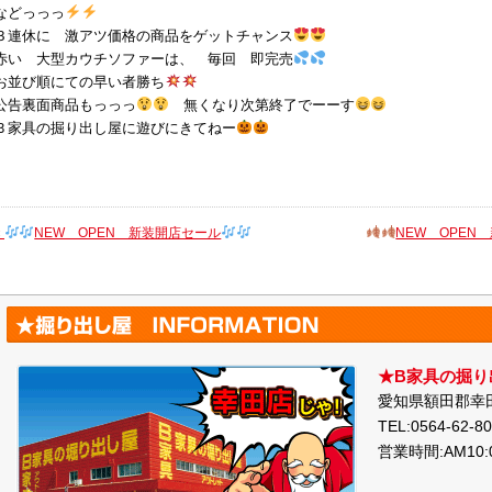
などっっっ
３連休に 激アツ価格の商品をゲットチャンス
赤い 大型カウチソファーは、 毎回 即完売
お並び順にての早い者勝ち
公告裏面商品もっっっ
無くなり次第終了でーーす
Ｂ家具の掘り出し屋に遊びにきてねー
«
NEW OPEN 新装開店セール
NEW OPEN
★B家具の掘り
愛知県額田郡幸田
TEL:0564-62-8
営業時間:AM10: