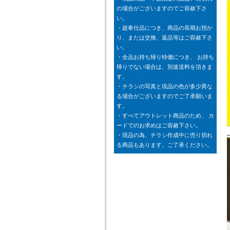
の場合がございますのでご容赦下さ
い。
・超奉仕品につき、商品の長期お預か
り、または交換、返品等はご容赦下さ
い。
・全品お持ち帰り特価につき、 お持ち
帰りでない場合は、別途送料を頂きま
す。
・チラシの写真と現品の色が多少異な
る場合がございますのでご了承願いま
す。
・すべてアウトレット商品のため、 カ
ードでのお求めはご容赦下さい。
・現品の為、チラシ作成中に売り切れ
る商品もあります。ご了承ください。