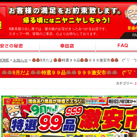
B家具掘り出し屋では、最大級のお宝がきっとみつかるお店です。
スタッフ一同、皆様のご来店、心よりお待ちしております。
F
HOME
>
お知らせ
>
9月だよ
特選９９品
９９９激安市
(*´▽｀*)
9月だよ
特選９９品
９９９激安市
(*´▽｀
カテゴリー: