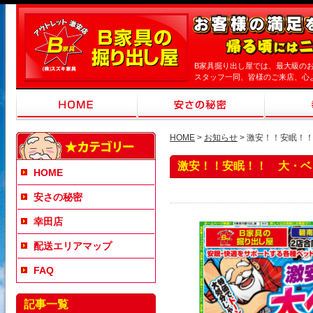
B家具掘り出し屋では、最大級の
スタッフ一同、皆様のご来店、心
HOME
>
お知らせ
> 激安！！安眠！！
激安！！安眠！！ 大・ベッ
HOME
安さの秘密
幸田店
配送エリアマップ
FAQ
記事一覧