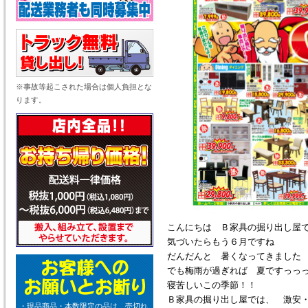
※事故等起こされた場合は個人負担とな
ります。
こんにちは Ｂ家具の掘り出し屋
気づいたらもう６月ですね
だんだんと 暑くなってきました
でも梅雨が過ぎれば 夏ですっっっ＼(
寝苦しいこの季節！！
Ｂ家具の掘り出し屋では、 激安
・現品商品・本数限定の品は、売切れ