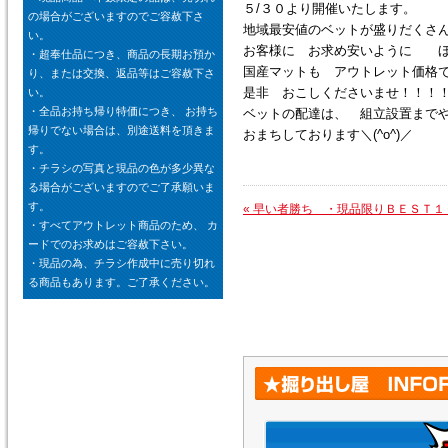
５/３０より開催いたします。
の場合がございますのでご容赦下さ
地域最安値のベットが盛りだくさ
い。
お客様に お求め安いように ほ
・超奉仕品につき、商品の長期お預か
国産マットも アウトレット価格
り、または交換、返品等はご容赦下さ
是非 おこしくださいませ！！！
い。
・全品お持ち帰り特価につき、 お持ち
ベットの配達は、 組立設置まで
帰りでない場合は、別途送料を頂きま
おまちしております＼(^o^)／
す。
・チラシの写真と現品の色が多少異な
る場合がございますのでご了承願いま
す。
«
早い者勝ち ・現品限りＢＥＳＴ１
・すべてアウトレット商品のため、 カ
ードでのお求めはご容赦下さい。
・現品の為、チラシ作成中に売り切れ
る商品もあります。ご了承ください。