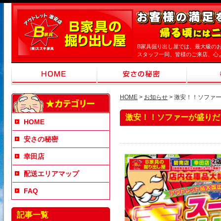
B家具掘り出し屋では、最大級の
スタッフ一同、皆様のご来店、心
HOME
>
お知らせ
> 激安！！ソファー
激安！！ソファーが盛りだく
HOME
安さの秘密
幸田店
配送エリアマップ
FAQ
記事一覧