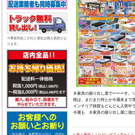
※事故等起こされた場合は個人負担とな
ります。
Ｂ家具の掘り出し屋でーーーす。＼(^
桜は、まだまだ何とか今週末まで
インテリア雑貨もどんどん入荷中
今週も Ｂ家具の掘り出し屋に遊びに
・現品商品・本数限定の品は、売切れ
«
超！激安！！リビングフェアー！！！＼