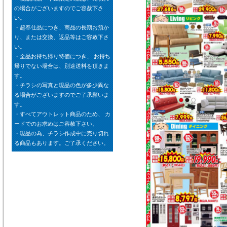
の場合がございますのでご容赦下さ
い。
・超奉仕品につき、商品の長期お預か
り、または交換、返品等はご容赦下さ
い。
・全品お持ち帰り特価につき、 お持ち
帰りでない場合は、別途送料を頂きま
す。
・チラシの写真と現品の色が多少異な
る場合がございますのでご了承願いま
す。
・すべてアウトレット商品のため、 カ
ードでのお求めはご容赦下さい。
・現品の為、チラシ作成中に売り切れ
る商品もあります。ご了承ください。