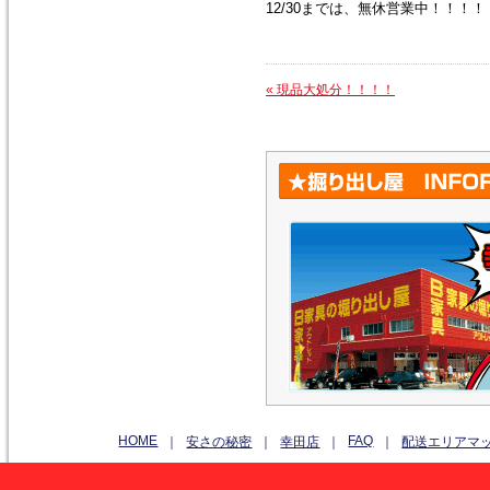
12/30までは、無休営業中！！！！
«
現品大処分！！！！
HOME
FAQ
｜
安さの秘密
｜
幸田店
｜
｜
配送エリアマ