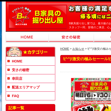
B家具掘り出し屋では、最大級の
スタッフ一同、皆様のご来店、心
HOME
>
お知らせ
> !(^^)!激安の極みセ
!(^^)!激安の極みセーール!(^
HOME
安さの秘密
幸田店
配送エリアマップ
FAQ
記事一覧