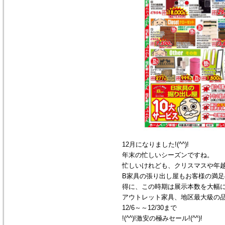
12月になりました!(^^)!
年末の忙しいシーズンですね。
忙しいけれども、クリスマスや年越
B家具の張り出し屋もお客様の満
得に、この時期は展示本数を大幅
アウトレット家具、地区最大級の
12/6～～12/30まで
!(^^)!激安の極みセール!(^^)!