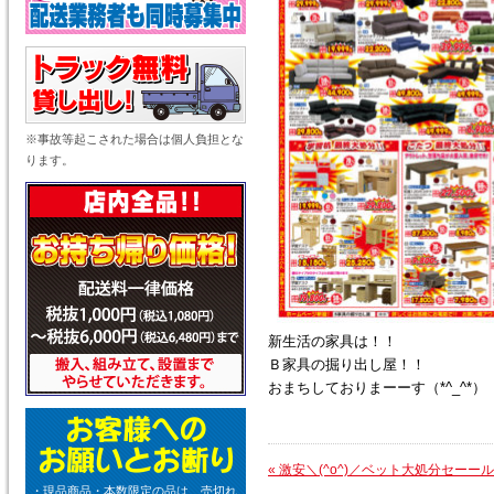
※事故等起こされた場合は個人負担とな
ります。
新生活の家具は！！
Ｂ家具の掘り出し屋！！
おまちしておりまーーす（*^_^*）
«
激安＼(^o^)／ベット大処分セーー
・現品商品・本数限定の品は、売切れ