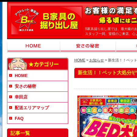
B家具掘り出し屋では、最大級の
スタッフ一同、皆様のご来店、心
HOME
>
お知らせ
> 新生活！！ベット大処
新生活！！ベット大処分!(^^
HOME
安さの秘密
幸田店
配送エリアマップ
FAQ
記事一覧