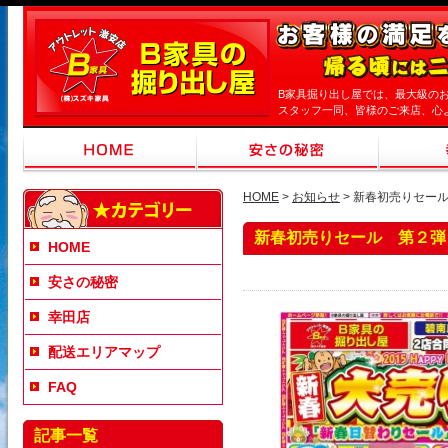
B家具掘り出し屋では、最大級の
スタッフ一同、皆様のご来店、心
HOME
>
お知らせ
> 新春初売りセー
新春初売りセール 第２弾
HOME
安さの秘密
幸田店
配送エリアマップ
FAQ
記事一覧