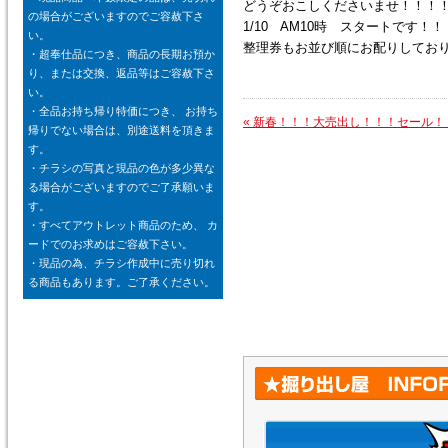
どうぞおこしくださいませ！！！！!(^
の場合がございますのでご容赦下さ
1/10 AM10時 スタートです！！
い。
整理券もお並び順にお配りしてお
・超奉仕品につき、商品の長期お預か
り、または交換、返品等はご容赦下さ
い。
・全品お持ち帰り特価につき、 お持ち
«
新春！！！大売出し！！！セール！
帰りでない場合は、別途送料を頂きま
す。
・チラシの写真と現品の色が多少異な
る場合がございますのでご了承願いま
す。
・すべてアウトレット商品のため、 カ
ードでのお求めはご容赦下さい。
・現品の為、チラシ作成中に売り切れ
る商品もあります。ご了承ください。