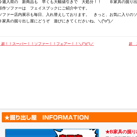
今週入荷の 新商品も 早くも大幅値引きで 大処分！！ Ｂ家具の掘り出
新作ソファーは フェイスブックにご紹介中です。
ソファー店内展示も毎日、入れ替えしております。 きっと、お気に入りの
Ｂ家具の掘り出し屋にどうぞ 遊びにきてくださいね。＼(^o^)／
«
超！！スーパー！！ソファー！！フェアー！！＼(^o^)／
超 
★B家具の掘り