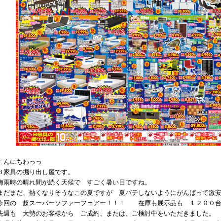
こんにちわっっ
Ｂ家具の掘り出し屋です。
梅雨時の晴れ間が続く天候で すごく暑い日ですね。
まだまだ、熱くなりそうなこの夏ですが 夏バテしないようにがんばって激
今回の 超スーパーソファーフェアー！！！ 在庫も展示品も １２００台
先週も 大勢のお客様から ご成約、または、ご検討中をいただきました。