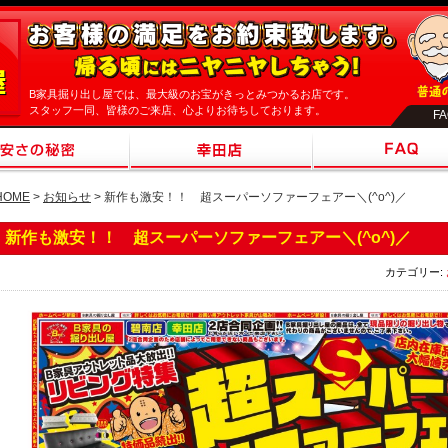
B家具掘り出し屋では、最大級のお宝がきっとみつかるお店です。
スタッフ一同、皆様のご来店、心よりお待ちしております。
F
HOME
>
お知らせ
> 新作も激安！！ 超スーパーソファーフェアー＼(^o^)／
新作も激安！！ 超スーパーソファーフェアー＼(^o^)／
カテゴリー: