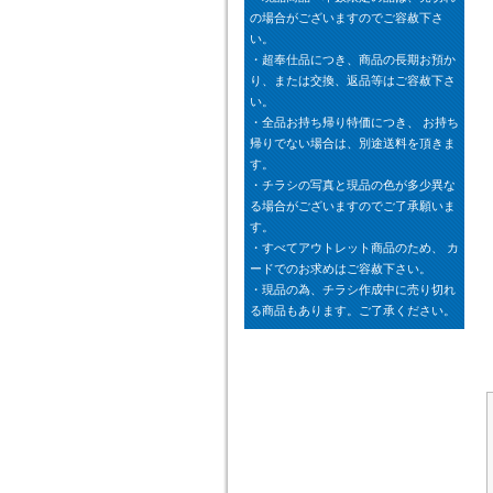
の場合がございますのでご容赦下さ
い。
・超奉仕品につき、商品の長期お預か
り、または交換、返品等はご容赦下さ
い。
・全品お持ち帰り特価につき、 お持ち
帰りでない場合は、別途送料を頂きま
す。
・チラシの写真と現品の色が多少異な
る場合がございますのでご了承願いま
す。
・すべてアウトレット商品のため、 カ
ードでのお求めはご容赦下さい。
・現品の為、チラシ作成中に売り切れ
る商品もあります。ご了承ください。