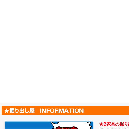
★B家具の掘り