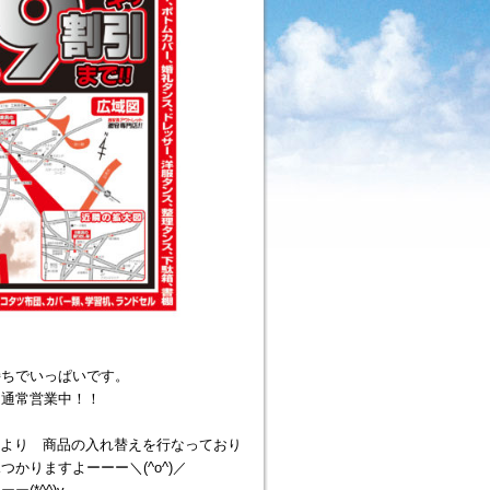
持ちでいっぱいです。
も通常営業中！！
庫より 商品の入れ替えを行なっており
りますよーーー＼(^o^)／