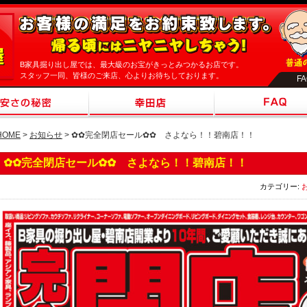
B家具掘り出し屋では、最大級のお宝がきっとみつかるお店です。
スタッフ一同、皆様のご来店、心よりお待ちしております。
F
HOME
>
お知らせ
> ✿✿完全閉店セール✿✿ さよなら！！碧南店！！
✿✿完全閉店セール✿✿ さよなら！！碧南店！！
カテゴリー: