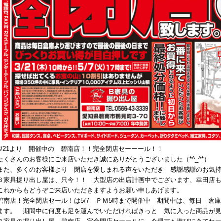
3/21より 開催中の 碧南店！！完全閉店セーーール！！
たくさんのお客様にご来店いただき誠にありがとうございました（*^_^*）
また、多くのお客様より 閉店を愛しまれる声をいただき 感謝感謝のお気
Ｂ家具掘り出し屋は、只今！！ 大型店の出店計画中でございます、幸田店
これからもどうぞご来店いただきますようお願い申しあげます。
碧南店！完全閉店セール！は5/7 ＰＭ5時まで開催中 期間中は、毎日 倉
ます。 期間中に何度も足を運んでいただければきっと 気に入った商品が見つか