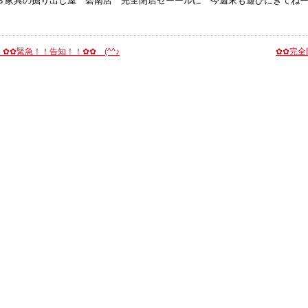
Ｂ家具の掘り出し屋 碧南店 完全閉店セーールに 今週末も遊びにきてねーーー(
«
✿✿緊急！！告知！！✿✿ (^^♪
✿✿完全