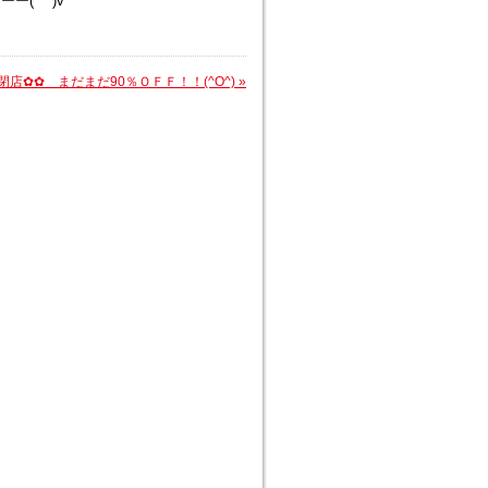
*^^)v
閉店✿✿ まだまだ90％ＯＦＦ！！(^O^)
»