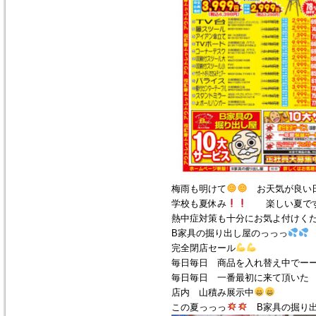
梅雨も明けて
お天気が良い日
学校も夏休み
楽しい夏で
熱中症対策も十分にお気よ付けく
B家具の掘り出し屋のっっっ
完全閉店セール
毎日毎日 商品を入れ替え中でー
毎日毎日 一番最初に来て頂いた
店内 山積み展示中
この夏っっっ
B家具の掘り出