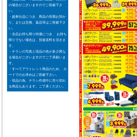
の場合がございますのでご容赦下さ
い。
・超奉仕品につき、商品の長期お預か
り、または交換、返品等はご容赦下さ
い。
・全品お持ち帰り特価につき、 お持ち
帰りでない場合は、別途送料を頂きま
す。
・チラシの写真と現品の色が多少異な
る場合がございますのでご了承願いま
す。
・すべてアウトレット商品のため、 カ
ードでのお求めはご容赦下さい。
・現品の為、チラシ作成中に売り切れ
る商品もあります。ご了承ください。