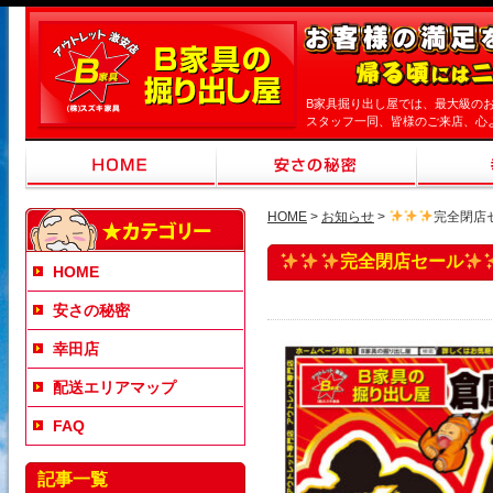
B家具掘り出し屋では、最大級の
スタッフ一同、皆様のご来店、心
HOME
>
お知らせ
>
完全閉店
完全閉店セール
HOME
安さの秘密
幸田店
配送エリアマップ
FAQ
記事一覧