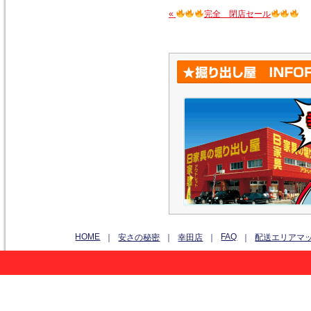
«
完全 閉店セール
HOME
FAQ
｜
安さの秘密
｜
幸田店
｜
｜
配送エリアマ