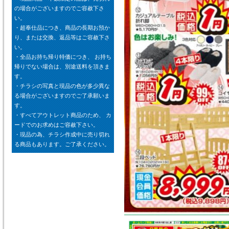
の場合がございますのでご容赦下さ
い。
・超奉仕品につき、商品の長期お預か
り、または交換、返品等はご容赦下さ
い。
・全品お持ち帰り特価につき、 お持ち
帰りでない場合は、別途送料を頂きま
す。
・チラシの写真と現品の色が多少異な
る場合がございますのでご了承願いま
す。
・すべてアウトレット商品のため、 カ
ードでのお求めはご容赦下さい。
・現品の為、チラシ作成中に売り切れ
る商品もあります。ご了承ください。