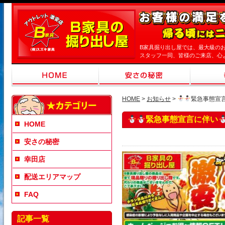
B家具掘り出し屋では、最大級の
スタッフ一同、皆様のご来店、心
HOME
>
お知らせ
>
緊急事態宣
緊急事態宣言に伴い
HOME
安さの秘密
幸田店
配送エリアマップ
FAQ
記事一覧